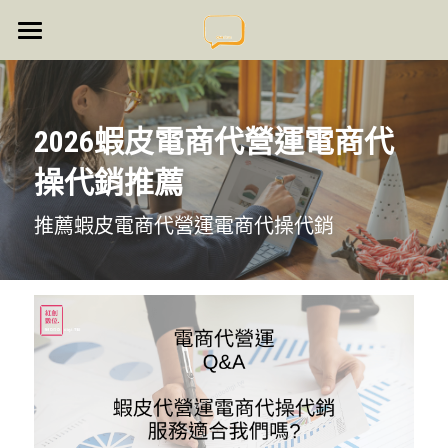
⌂ mens.tw
全服務推薦
2026蝦皮電商代營運電商代
品牌服務推薦
所有博客分類
操代銷推薦
品牌服務推薦
電商服務推薦
推薦蝦皮電商代營運電商代操代銷
電商服務推薦
媒體服務推薦
媒體服務推薦
通路服務推薦
通路服務推薦
商品服務推薦
團購服務推薦
熱門討論推薦⚡
大團購問與答
登錄
/
註冊