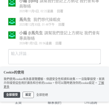
小編 @ping
請幫我們登記上方網址 我們會有專
員聯絡
2025年11月6日, 02:22凌晨
·
回覆
馬先生
我們想代操蝦皮
2025年12月30日, 01:48下午
·
回覆
小編 @馬先生
請幫我們登記上方網址 我們會有
專員聯絡
2026年1月5日, 05:56凌晨
·
回覆
Cookie的使用
我們使用cookie來改善瀏覽體驗、保證安全性和資料收集。一旦點擊接受，就表
示你接受這些用於廣告和分析的cookie。你可以隨時更改你的cookie設定。
了解
更多
全部接受
設定
全部拒絕
提交
取消
主頁
聯系我們
LINE諮詢