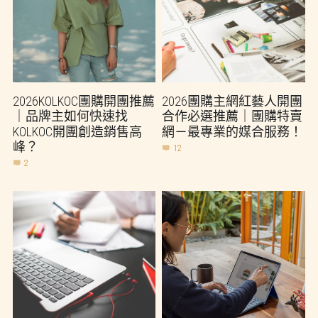
2026KOLKOC團購開團推薦
2026團購主網紅藝人開團
｜品牌主如何快速找
合作必選推薦｜團購特賣
KOLKOC開團創造銷售高
網－最專業的媒合服務！
峰？
12
2