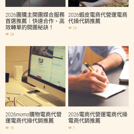
2026團購主開團媒合服務
2026蝦皮電商代營運電商
首選推薦｜快速合作、高
代操代銷推薦
效轉單的開團秘訣！
20
28
2026momo購物電商代營
2026電商代營運電商代操
運電商代操代銷推薦
電商代銷推薦
19
7